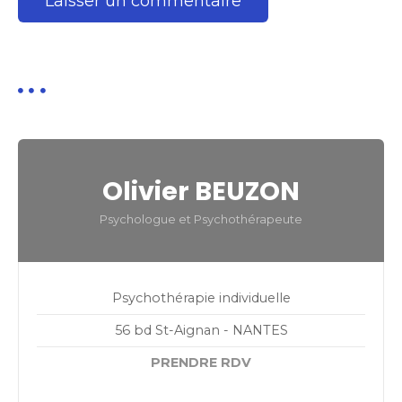
l
e
Olivier BEUZON
Psychologue et Psychothérapeute
Psychothérapie individuelle
56 bd St-Aignan - NANTES
PRENDRE RDV