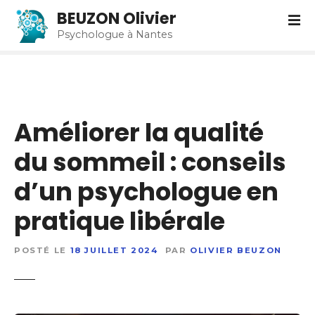
S
BEUZON Olivier
k
Psychologue à Nantes
i
p
t
o
c
Améliorer la qualité
o
n
du sommeil : conseils
t
e
d’un psychologue en
n
t
pratique libérale
POSTÉ LE
18 JUILLET 2024
PAR
OLIVIER BEUZON