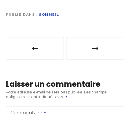
PUBLIÉ DANS
SOMMEIL
N
a
v
i
Laisser un commentaire
g
Votre adresse e-mail ne sera pas publiée.
Les champs
obligatoires sont indiqués avec
a
t
Commentaire
i