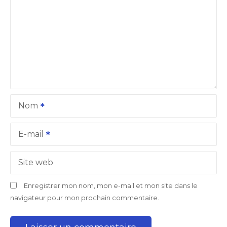
o
n
d
e
l
Nom
’
a
E-mail
r
Site web
t
Enregistrer mon nom, mon e-mail et mon site dans le
i
navigateur pour mon prochain commentaire.
c